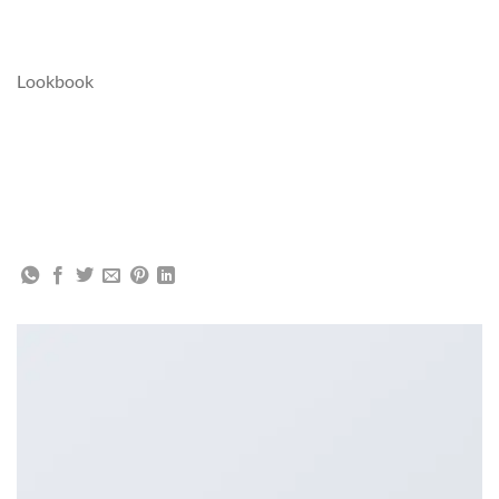
Lookbook
LOOKBOOK SUMMER
Lorem ipsum dolor sit amet, consectetuer adipiscing elit, sed
diam nonummy nibh euismod tincidunt ut laoreet dolore
magna aliquam erat volutpat.