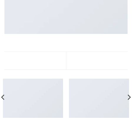
Flatsome Poster Print
Awesome Pencil Poster
ANOTHER PRINT PACKAGE
FL3 PRINT PACKAGE