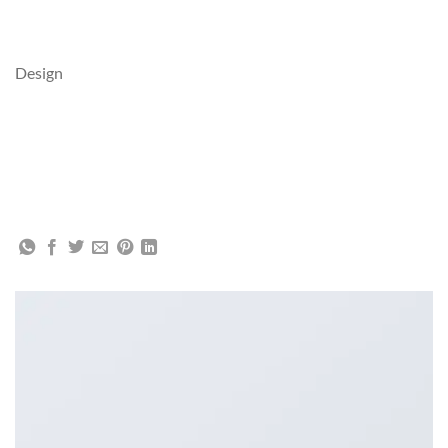
Design
PORTFOLIO TYPOGRAPHY
Lorem ipsum dolor sit amet, consectetuer adipiscing elit, sed
diam nonummy nibh euismod tincidunt ut laoreet dolore
magna aliquam erat volutpat.