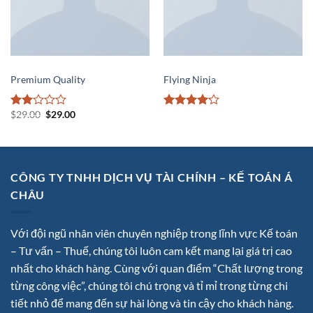
POSTERS
POSTERS
Premium Quality
Flying Ninja
$
29.00
$
29.00
Rated
Rated
2
4.17
out
out
of 5
of 5
CÔNG TY TNHH DỊCH VỤ TÀI CHÍNH – KẾ TOÁN Á
CHÂU
Với đội ngũ nhân viên chuyên nghiệp trong lĩnh vực Kế toán
– Tư vấn – Thuế, chúng tôi luôn cam kết mang lại giá trị cao
nhất cho khách hàng. Cùng với quan điểm “Chất lượng trong
từng công việc”, chúng tôi chú trọng và tỉ mỉ trong từng chi
tiết nhỏ để mang đến sự hài lòng và tin cậy cho khách hàng.