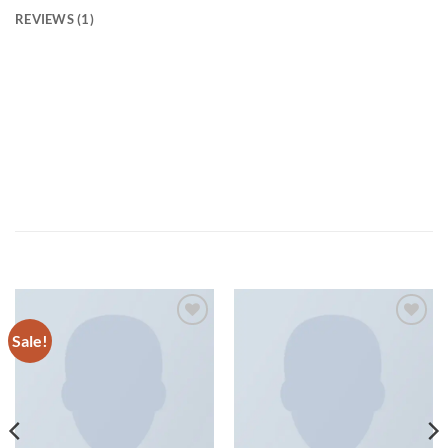
REVIEWS (1)
Pellentesque habitant morbi tristique senectus et netus et
malesuada fames ac turpis egestas. Vestibulum tortor quam,
feugiat vitae, ultricies eget, tempor sit amet, ante. Donec eu
libero sit amet quam egestas semper. Aenean ultricies mi
vitae est. Mauris placerat eleifend leo.
RELATED PRODUCTS
Sale!
Add to
Add to
wishlist
wishlist