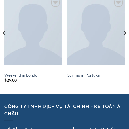
Add to
Add to
wishlist
wishlist
BOOKING
BOOKING
Weekend in London
Surfing in Portugal
$
29.00
CÔNG TY TNHH DỊCH VỤ TÀI CHÍNH – KẾ TOÁN Á
CHÂU