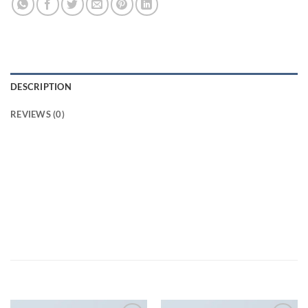
DESCRIPTION
REVIEWS (0)
Lorem ipsum dolor sit amet, consectetuer adipiscing elit, sed
diam nonummy nibh euismod tincidunt ut laoreet dolore
magna aliquam erat volutpat. Ut wisi enim ad minim veniam,
quis nostrud exerci tation ullamcorper suscipit lobortis nisl
ut aliquip ex ea commodo consequat.
RELATED PRODUCTS