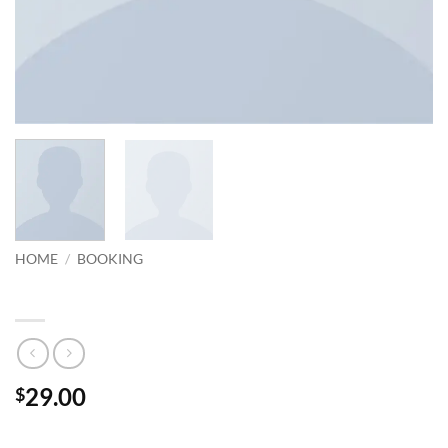
HOME
/
BOOKING
Yoga Course
29.00
$
Lorem ipsum dolor sit amet, consectetuer adipiscing elit, sed