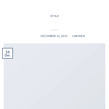
STYLE
Another post with A Gallery
POSTED ON
DECEMBER 16, 2013
BY
LNKHIEM
16
Dec