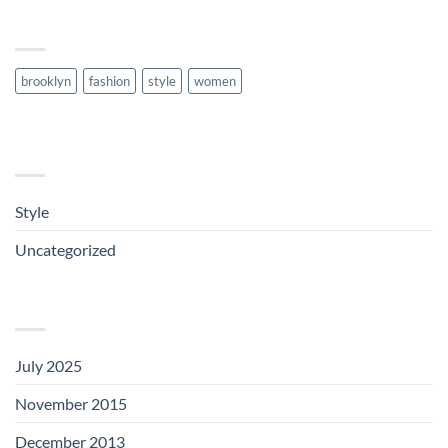
TAG CLOUD
brooklyn
fashion
style
women
CATEGORIES
Style
(1)
Uncategorized
(2)
ARCHIVES
July 2025
(1)
November 2015
(1)
December 2013
(1)