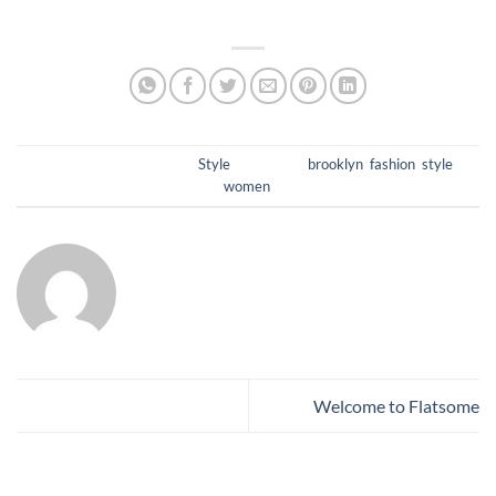
egestas porttitor.
This entry was posted in
Style
and tagged
brooklyn
,
fashion
,
style
,
women
.
LNKHIEM
Welcome to Flatsome