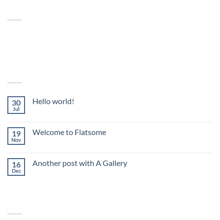
ABOUT
Lorem ipsum dolor sit amet, consectetuer adipiscing elit, sed
diam nonummy nibh euismod tincidunt.
LATEST POSTS
Hello world!
30
Jul
Comments Off
Welcome to Flatsome
19
Nov
Comments Off
Another post with A Gallery
16
Dec
Comments Off
RECENT COMMENTS