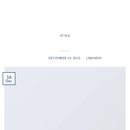
TAG ARCHIVES:
STYLE
STYLE
Another post with A Gallery
POSTED ON
DECEMBER 16, 2013
BY
LNKHIEM
16
Dec