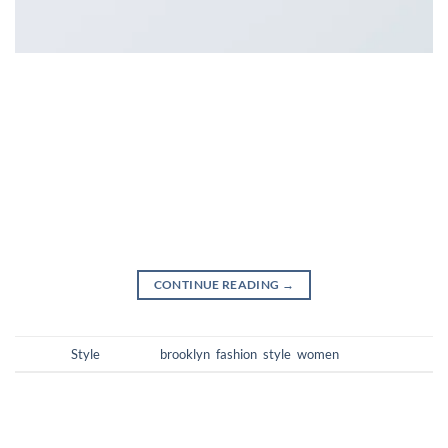
Lorem ipsum dolor sit amet, consectetur adipiscing elit. In
sed vulputate massa. Fusce ante magna, iaculis ut purus ut,
facilisis ultrices nibh. Quisque commodo nunc eget tortor
dapibus, et tristique magna convallis. Phasellus egestas nunc
eu venenatis vehicula. Phasellus et magna nulla. Proin ante
nunc, mollis a lectus ac, volutpat placerat ante. Vestibulum sit
amet […]
CONTINUE READING
→
Posted in
Style
|
Tagged
brooklyn
,
fashion
,
style
,
women
ABOUT