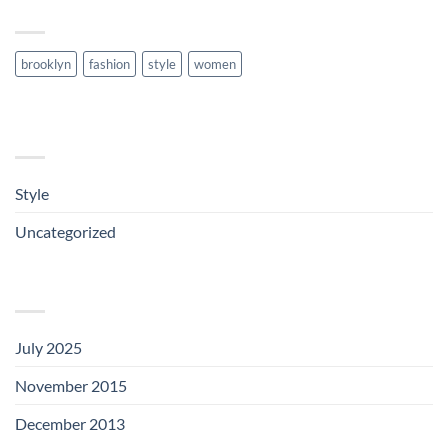
TAG CLOUD
brooklyn
fashion
style
women
CATEGORIES
Style
(1)
Uncategorized
(2)
ARCHIVES
July 2025
(1)
November 2015
(1)
December 2013
(1)