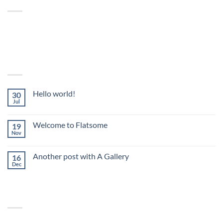
Lorem ipsum dolor sit amet, consectetuer adipiscing elit, sed
diam nonummy nibh euismod tincidunt.
LATEST POSTS
Hello world!
30
Jul
Comments Off
Welcome to Flatsome
19
Nov
Comments Off
Another post with A Gallery
16
Dec
Comments Off
RECENT COMMENTS