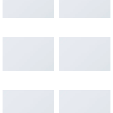
FL3 PRINT PACKAGE
AWESOME PENCIL POSTER
PORTFOLIO TYPOGRAPHY
FLATSOME POSTER PRINT