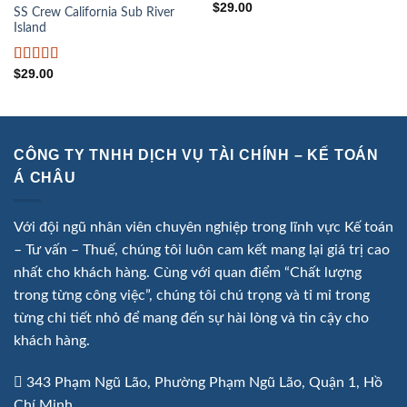
$
29.00
SS Crew California Sub River
Island
Rated
$
29.00
3.67
out
of 5
CÔNG TY TNHH DỊCH VỤ TÀI CHÍNH – KẾ TOÁN
Á CHÂU
Với đội ngũ nhân viên chuyên nghiệp trong lĩnh vực Kế toán
– Tư vấn – Thuế, chúng tôi luôn cam kết mang lại giá trị cao
nhất cho khách hàng. Cùng với quan điểm “Chất lượng
trong từng công việc”, chúng tôi chú trọng và tỉ mỉ trong
từng chi tiết nhỏ để mang đến sự hài lòng và tin cậy cho
khách hàng.
343 Phạm Ngũ Lão, Phường Phạm Ngũ Lão, Quận 1, Hồ
Chí Minh