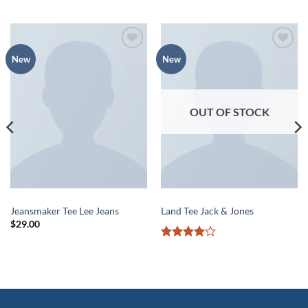
RELATED PRODUCTS
Add to
Add to
New
New
wishlist
wishlist
OUT OF STOCK
MEN
MEN
Jeansmaker Tee Lee Jeans
Land Tee Jack & Jones
$
29.00
Rated
4
out of 5