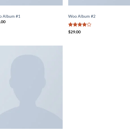
UMS
ALBUMS
 Album #1
Woo Album #2
.00
Rated
4
$
29.00
out of 5
Add to
wishlist