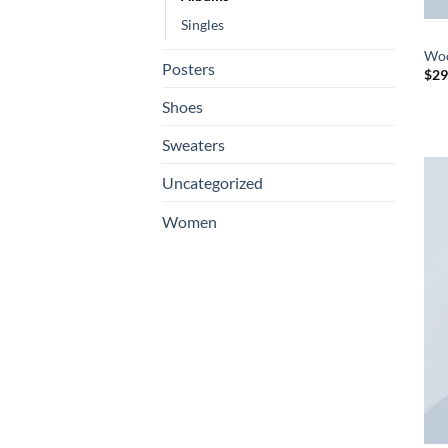
Singles
ALB
Woo
Posters
$
29
Shoes
Sweaters
Uncategorized
Women