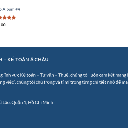
UMS
 Album #4
ted
5
.00
 of 5
H – KẾ TOÁN Á CHÂU
 lĩnh vực Kế toán – Tư vấn – Thuế, chúng tôi luôn cam kết mang l
 việc”, chúng tôi chú trọng và tỉ mỉ trong từng chi tiết nhỏ để ma
Lão, Quận 1, Hồ Chí Minh