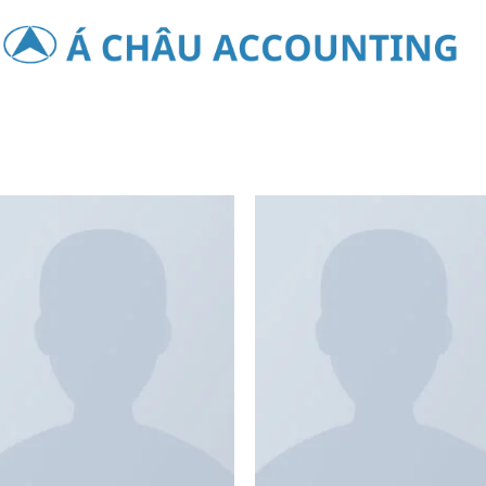
Showing all
Add to
Add 
wishlist
wishl