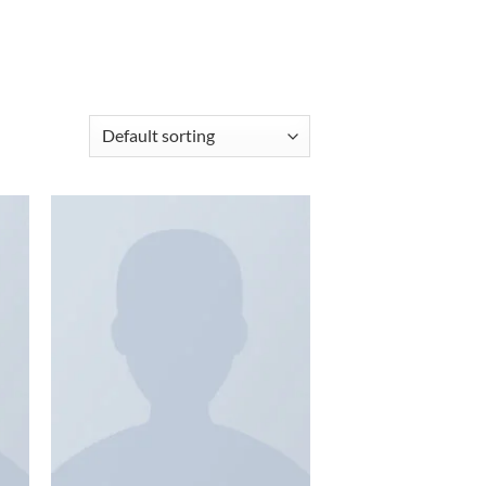
 4 results
to
Add to
ist
wishlist