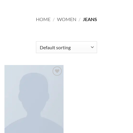
HOME
/
WOMEN
/
JEANS
FILTER
Add to
wishlist