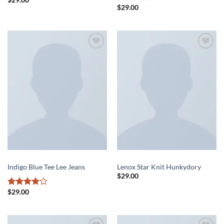
$
29.00
Rated
4
out of 5
Add to
Add to
wishlist
wishlist
TOPS
SWEATERS
Indigo Blue Tee Lee Jeans
Lenox Star Knit Hunkydory
$
29.00
$
29.00
Rated
4
out of 5