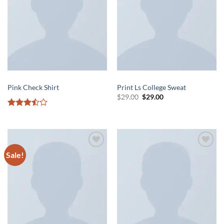
TOPS
TOPS
Pink Check Shirt
Print Ls College Sweat
$
29.00
$
29.00
Rated
3.5
out
of 5
Sale!
Add to
Add to
wishlist
wishlist