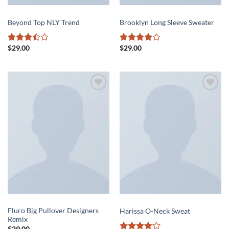
TOPS
SWEATERS
Beyond Top NLY Trend
Brooklyn Long Sleeve Sweater
$
29.00
$
29.00
Rated
Rated
4
3.5
out
out of 5
of 5
Add to
Add to
wishlist
wishlist
SWEATERS
SWEATERS
Fluro Big Pullover Designers
Harissa O-Neck Sweat
Remix
$
29.00