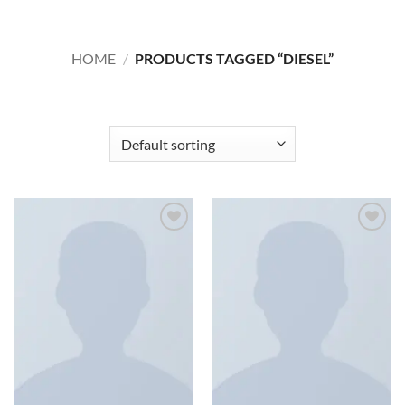
HOME
/
PRODUCTS TAGGED “DIESEL”
FILTER
Add to
Add to
wishlist
wishlist