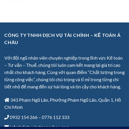
Rated
3.67
out
of 5
CÔNG TY TNHH DỊCH VỤ TÀI CHÍNH – KẾ TOÁN Á
CHÂU
Với đội ngũ nhân viên chuyên nghiệp trong lĩnh vực Kế toán
– Tư vấn – Thuế, chúng tôi luôn cam kết mang lại giá trị cao
nhất cho khách hàng. Cùng với quan điểm “Chất lượng trong
từng công việc”, chúng tôi chú trọng và tỉ mỉ trong từng chi
tiết nhỏ để mang đến sự hài lòng và tin cậy cho khách hàng.
343 Phạm Ngũ Lão, Phường Phạm Ngũ Lão, Quận 1, Hồ
Chí Minh
0932 154 266 – 0776 112 333
info@dichvuketoanachau.com