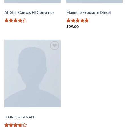
SHOES
SHOES
All Star Canvas Hi Converse
Magnete Exposure Diesel
$
29.00
Rated
Rated
5
4.33
out
out of 5
of 5
Add to
wishlist
SHOES
U Old Skool VANS