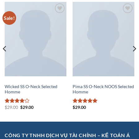
Sale!
Add to
Add to
wishlist
wishlist
MEN
MEN
Wicked SS O-Neck Selected
Pima SS O-Neck NOOS Selected
Homme
Homme
$
29.00
$
29.00
$
29.00
Rated
4
Rated
5
out of 5
out of 5
CÔNG TY TNHH DỊCH VỤ TÀI CHÍNH – KẾ TOÁN Á