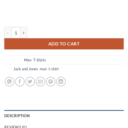
Vestibulum iaculis massa nec velit commodo lobortis.
Quisque diam lacus, tincidunt vitae eros porta, sagittis
rhoncus est. Quisque sed justo a erat lobortis gravida.
ADD TO CART
Categories:
Men
,
T-Shirts
Tags:
Jack and Jones
,
man
,
t-shirt
DESCRIPTION
REVIEWS (0)