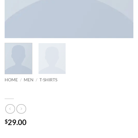
HOME
/
MEN
/
T-SHIRTS
Randal Tee Jack & Jones
29.00
$
Lorem ipsum dolor sit amet, consectetur adipiscing elit.