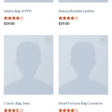
BAGS
BAGS
Adelia Bag, NYPD
Alanya Braided Leather
$
29.00
$
29.00
Rated
4
Rated
4
out of 5
out of 5
Add to
Add to
wishlist
wishlist
BAGS
BAGS
Classic Bag, Svea
Small Fortune Bag Converse