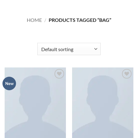
HOME
/
PRODUCTS TAGGED “BAG”
FILTER
Add to
Add to
New
wishlist
wishlist