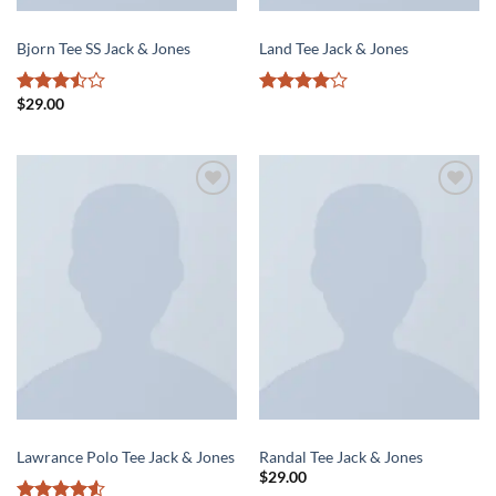
MEN
MEN
Bjorn Tee SS Jack & Jones
Land Tee Jack & Jones
$
29.00
Rated
Rated
4
3.5
out
out of 5
of 5
Add to
Add to
wishlist
wishlist
MEN
MEN
Lawrance Polo Tee Jack & Jones
Randal Tee Jack & Jones
$
29.00