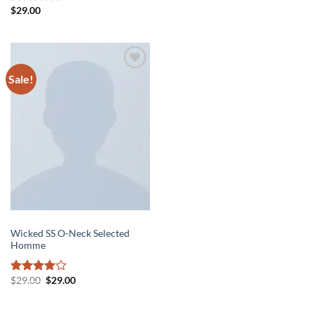
$
29.00
Rated
4.5
out of 5
Sale!
Add to
wishlist
MEN
Wicked SS O-Neck Selected
Homme
$
29.00
$
29.00
Rated
4
out of 5