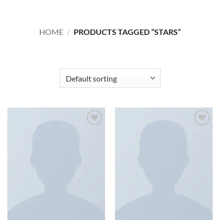
HOME
/
PRODUCTS TAGGED “STARS”
FILTER
Add to
Add to
wishlist
wishlist