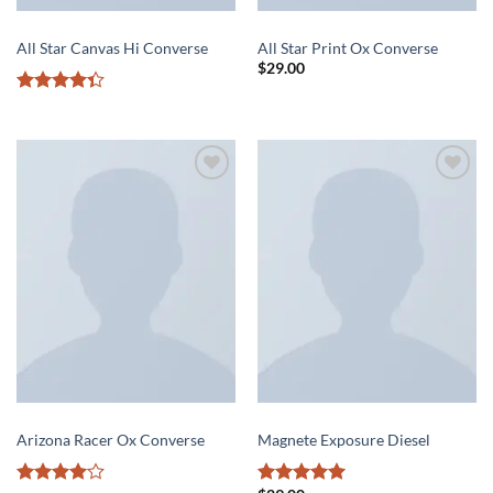
SHOES
SHOES
All Star Canvas Hi Converse
All Star Print Ox Converse
$
29.00
Rated
4.33
out
of 5
Add to
Add to
wishlist
wishlist
SHOES
SHOES
Arizona Racer Ox Converse
Magnete Exposure Diesel